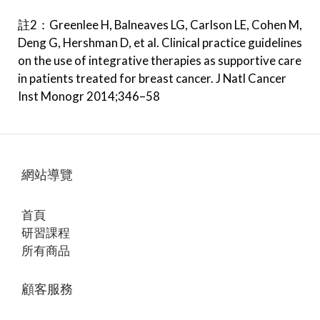
註2：Greenlee H, Balneaves LG, Carlson LE, Cohen M,
Deng G, Hershman D, et al. Clinical practice guidelines
on the use of integrative therapies as supportive care
in patients treated for breast cancer. J Natl Cancer
Inst Monogr 2014;346–58
網站導覽
首頁
研習課程
所有商品
顧客服務