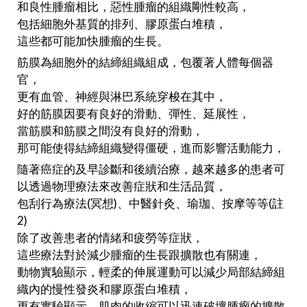
和良性腫瘤相比，惡性腫瘤的組織剛性較高，
包括細胞外基質的排列、膠原蛋白堆積，
這些都可能加快腫瘤的生長。
筋膜為細胞外的結締組織組成，包覆著人體每個器
官，
更有血管、神經與淋巴系統穿梭在其中，
好的筋膜因要有良好的滑動、彈性、延展性，
當筋膜和筋膜之間沒有良好的滑動，
那可能使得結締組織變得僵硬，進而影響活動能力，
隨著癌症的及早診斷和後續治療，越來越多的患者可
以透過物理療法來改善症狀和生活品質，
包刮行為療法(冥想)、中醫針灸、瑜珈、按摩等等(註
2)
除了改善患者的情緒和疲勞等症狀，
這些療法對於減少腫瘤的生長跟擴散也有關連，
動物實驗顯示，輕柔的伸展運動可以減少局部結締組
織內的慢性發炎和膠原蛋白堆積，
更有實驗顯示，肌肉的收縮可以迅速破壞腫瘤的擴散