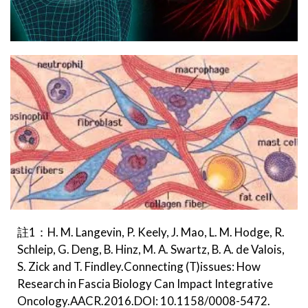
註1：H. M. Langevin, P. Keely, J. Mao, L. M. Hodge, R.
Schleip, G. Deng, B. Hinz, M. A. Swartz, B. A. de Valois,
S. Zick and T. Findley.Connecting (T)issues: How
Research in Fascia Biology Can Impact Integrative
Oncology.AACR.2016.DOI: 10.1158/0008-5472.