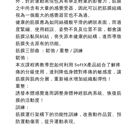
外，對於運動表現也具有舉足輕重的影響力，筋膜
之中尚含有大量的感覺受器，因此可以把筋膜組織
視為一個龐大的感覺器官也不為過。
健康的筋膜應為如同絲襪般平滑的網狀表面，而過
度緊繃、使用錯誤、姿勢不良及位置不當，都會讓
筋膜沾黏與糾結，喪失原本健康的結構，進而導致
筋膜失去原有的功能。
筋膜三部曲 ：鬆弛 / 重整 / 訓練
鬆弛：
本次課程將教導您如何利用 SoftX產品組合了解疼
痛的分級使用，達到降低身體對疼痛的敏感度，讓
筋膜與肌肉分層，重新補水增加組織黏彈性！
重整：
誘發本體感覺進而調整身體神經肌肉系統、恢復筋
膜的活動度！
訓練：
筋膜運行架構下的功能性訓練，改善動作品質、預
防運動傷害，提升運動表現。