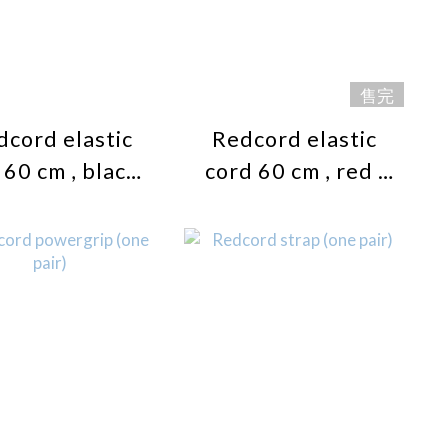
售完
dcord elastic
Redcord elastic
 60 cm , black ,
cord 60 cm , red ,
resistance (one
high resistance
pair)
(one pair)