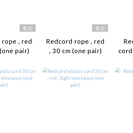
售完
售完
rope , red
Redcord rope , red
Re
 (one pair)
, 30 cm (one pair)
cord
low 