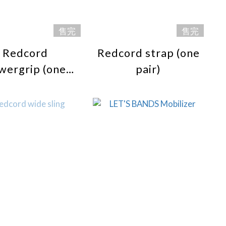
售完
售完
Redcord
Redcord strap (one
wergrip (one
pair)
pair)