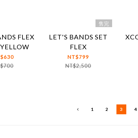
售完
ANDS FLEX
LET'S BANDS SET
XC
 YELLOW
FLEX
$630
NT$799
$700
NT$2,500
1
2
3
4