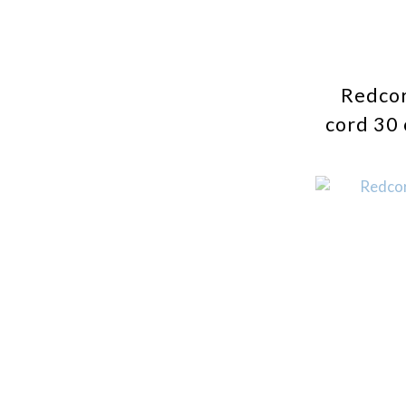
Redcor
cord 30 
low resi
p