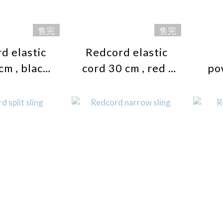
售完
售完
d elastic
Redcord elastic
cm , black ,
cord 30 cm , red ,
po
stance (one
high resistance
air)
(one pair)