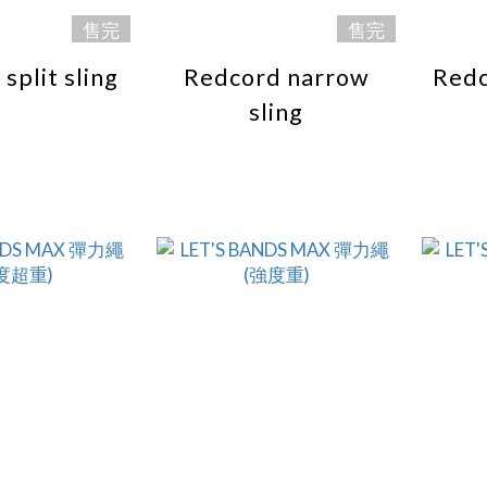
售完
售完
split sling
Redcord narrow
Redc
sling