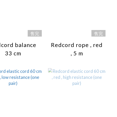
售完
售完
cord balance
Redcord rope , red
33 cm
, 5 m