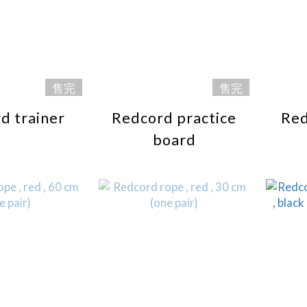
售完
售完
d trainer
Redcord practice
Red
board