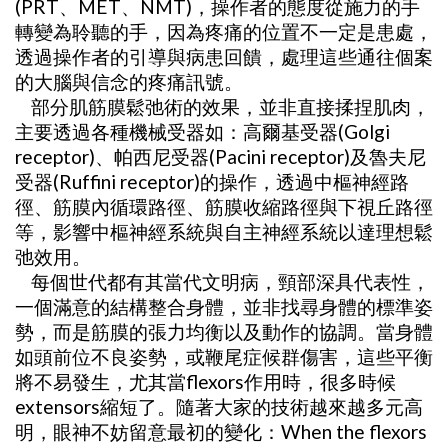
(PRT、MET、NMT)，操作者的態度從施力的手
轉變為聆聽的手，因為疼痛的位置不一定是患處，
透過操作者的引導與病患回饋，處理這些通往個案
的大腦與信念的疼痛訊號。
部分肌筋膜鬆弛術的效果，並非直接揉捏肌肉，
主要透過各種機械受器如：高爾基受器(Golgi
receptor)、帕西尼受器(Pacini receptor)及魯夫尼
受器(Ruffini receptor)的操作，透過中樞神經路
徑、筋膜內循環路徑、筋膜收縮路徑與下視丘路徑
等，影響中樞神經系統與自主神經系統以達理想鬆
弛效用。
每個世代都有其當代文明病，頸部深具代表性，
一個滿意的結構整合身體，並非找尋身體的標準姿
勢，而是筋膜的張力均衡以及動作的協調。當身體
如頭前位不良姿勢，或鞭尾症候群傷害，這些平衡
將不易發生，尤其當flexors作用時，很多時候
extensors縮短了。隨著大家的技術越來越多元高
明，眼神不妨留意最初的變化：When the flexors