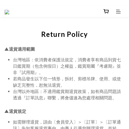
Return Policy
▲退貨適用範圍
台灣地區：依消費者保護法規定，消費者享有商品到貨七
日鑑賞期（包含例假日）之權益，鑑賞期屬『考慮期』並
非『試用期』。
若商品發生以下任一情形，拆封、剪標吊牌、使用、或使
缺乏完整性，恕無法退貨。
台灣以外地區：不適用鑑賞期退貨政策，如有商品問題請
透過『訂單訊息』聯繫，將會儘速為您處理相關問題。
▲退貨規定
如需辦理退貨，請由〔會員登入〕＞〔訂單〕＞〔訂單通
訊〕告知客服退貨事由，
由專人引導您辦理退貨，並於