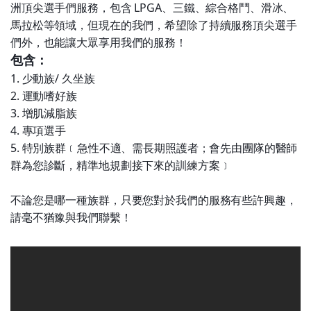
洲頂尖選手們服務，包含 LPGA、三鐵、綜合格鬥、滑冰、
馬拉松等領域，但現在的我們，希望除了持續服務頂尖選手
們外，也能讓大眾享用我們的服務！
包含：
1. 少動族/ 久坐族
2. 運動嗜好族
3. 增肌減脂族
4. 專項選手
5. 特別族群﹝急性不適、需長期照護者；會先由團隊的醫師
群為您診斷，精準地規劃接下來的訓練方案﹞
不論您是哪一種族群，只要您對於我們的服務有些許興趣，
請毫不猶豫與我們聯繫！