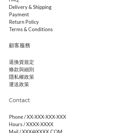
Delivery & Shipping
Payment
Return Policy
Terms & Conditions
顧客服務
退換貨規定
條款與細則
隱私權政策
運送政策
Contact
Phone / XX-XXX-XXX-XXX
Hours / XXXX-XXXX
Mail / XXX@XXXX.COM