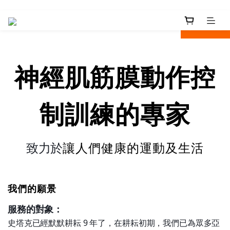
next
prev
神經肌筋膜動作
控
制訓練的專家
致力於
讓人們健康的運動及生活
我們的願景
服務的對象：
史塔克已經默默耕耘 9 年了，在耕耘初期，我們已為眾多亞