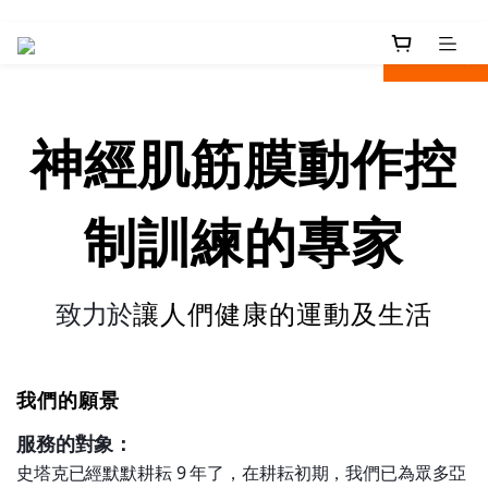
next
prev
神經肌筋膜動作
控
制訓練的專家
致力於
讓人們健康的運動及生活
我們的願景
服務的對象：
史塔克已經默默耕耘 9 年了，在耕耘初期，我們已為眾多亞