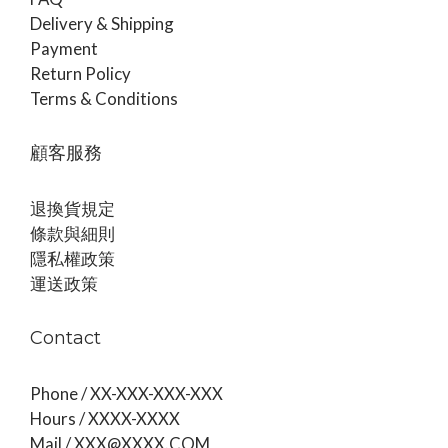
Delivery & Shipping
Payment
Return Policy
Terms & Conditions
顧客服務
退換貨規定
條款與細則
隱私權政策
運送政策
Contact
Phone / XX-XXX-XXX-XXX
Hours / XXXX-XXXX
Mail / XXX@XXXX.COM