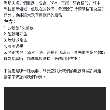
洲頂尖選手們服務，包含 LPGA、三鐵、綜合格鬥、滑冰、
馬拉松等領域，但現在的我們，希望除了持續服務頂尖選手
們外，也能讓大眾享用我們的服務！
包含：
1. 少動族/ 久坐族
2. 運動嗜好族
3. 增肌減脂族
4. 專項選手
5. 特別族群﹝急性不適、需長期照護者；會先由團隊的醫師
群為您診斷，精準地規劃接下來的訓練方案﹞
不論您是哪一種族群，只要您對於我們的服務有些許興趣，
請毫不猶豫與我們聯繫！