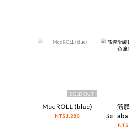
SOLD OUT
MedROLL (blue)
筋
Bellabamb
NT$1,280
強度
NT$