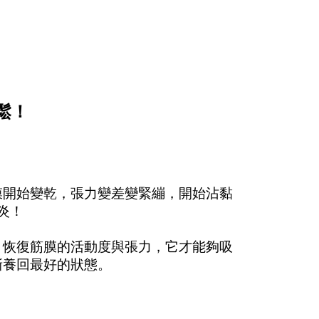
鬆！
膜開始變乾，張力變差變緊繃，開始沾黏
炎！
，恢復筋膜的活動度與張力，它才能夠吸
漸養回最好的狀態。