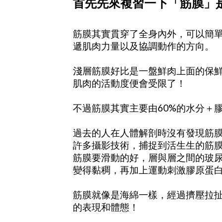
首先先來複習一下「筋膜」
筋膜其實貫穿了全身內外，可以簡
遞肌肉力量以及協調動作的方向。
淺層筋膜好比是一盤鮮肉上面的保
肌肉的活動度便會受限了！
不過筋膜其實主要由60%的水分＋
過去的人在人體解剖時沒有發現筋
許多攝影技術，捕捉到活生生的筋
筋膜要滑動的好，層與層之間的玻
變得黏稠，再加上運動刺激膠原蛋
筋膜就像是海綿一樣，經過擠壓拉
的表現和體態！