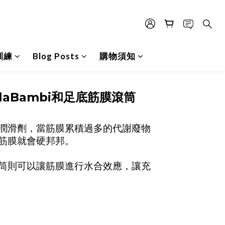
訓練
Blog Posts
購物須知
aBambi和足底筋膜滾筒
的潤滑劑，當筋膜累積過多的代謝廢物
筋膜就會硬邦邦。
筒則可以讓筋膜進行水合效應，讓充