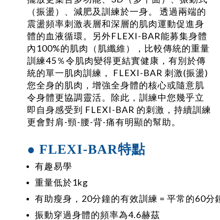
（振盪）、減肥及訓練於一身。 透過兩端的
震盪頻率刺激表層和深層的肌肉運動促進身
體的血液循環。另外FLEXI-BAR能募集身體
內100%的肌肉（肌纖維），比較傳統的重量
訓練45％令肌肉變得更結實健康，有別於傳
統的單一肌肉訓練， FLEXI-BAR 刺激(振盪)
您全身的肌肉，增強全身體的核心或隨意肌
令身體更協調靈活。除此，訓練中您幾乎立
即自身感受到 FLEXI-BAR 的刺激，持續訓練
更會對肩-頸-腰-背-痛有明顯的幫助。
● FLEXI-BAR特點
有趣易學
重量低於1kg
有助瘦身，20分鐘的有效訓練 = 平常的60
振動穿過身體的頻率為4.6赫茲 