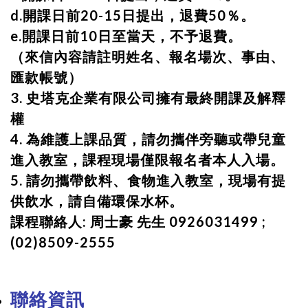
d.開課日前20-15日提出，退費50％。
e.開課日前10日至當天，不予退費。
（來信內容請註明姓名、報名場次、事由、
匯款帳號）
3. 史塔克企業有限公司擁有最終開課及解釋
權
4. 為維護上課品質，請勿攜伴旁聽或帶兒童
進入教室，課程現場僅限報名者本人入場。
5. 請勿攜帶飲料、食物進入教室，現場有提
供飲水，請自備環保水杯。
課程聯絡人: 周士豪 先生 0926031499 ;
(02)8509-2555
聯絡資訊