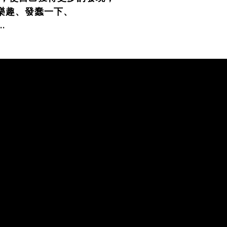
樂趣、發蠢一下、
.