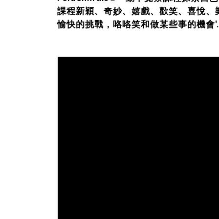
課程新穎、奇妙、嬉戲、歡笑、喜悅、
愉快的挑戰，咯咯笑和做某些事的機會'..