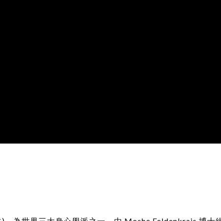
斯方法)，為世界三大身心學派之一，由 Moshe Feldenkrai