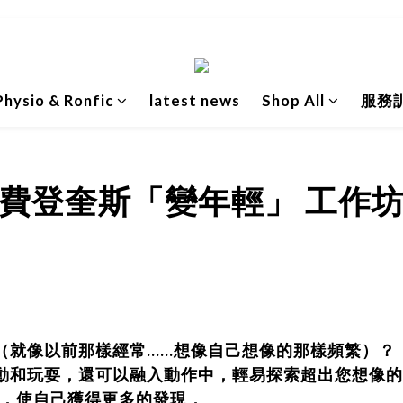
hysio & Ronfic
latest news
Shop All
服務
費登奎斯「
變年輕
」
工作
（就像以前那樣經常……想像自己想像的那樣頻繁）？
動和玩耍，還可以融入動作中，輕易探索超出您想像的
索自已，使自己獲得更多的發現，