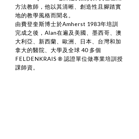
方法教師，他以其清晰、創造性且腳踏實
地的教學風格而聞名。
由費登奎斯博士於Amherst 1983年培訓
完成之後，
Alan在遍及美國、墨西哥、澳
大利亞、新西蘭、歐洲、日本、台灣和加
拿大的
醫院、大學及全
球 40 多個
FELDENKRAIS ® 認證單位做
專業培訓授
課師資。