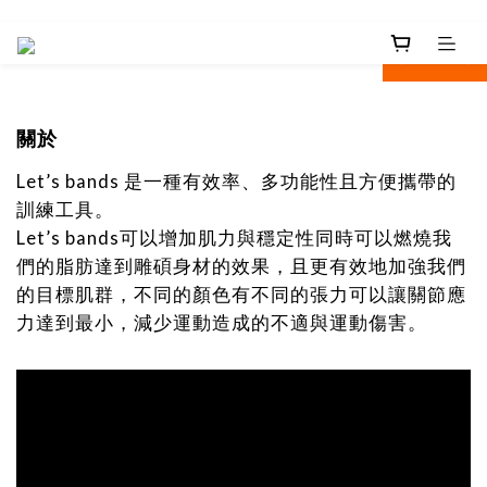
next
prev
關於
Let’s bands
是一種有效率、多功能性且方便攜帶的
訓練工具。
Let’s bands
可以增加肌力與穩定性同時可以燃燒我
們的脂肪達到雕碩身材的效果，且
更有效地加強我們
的目標肌群，不同的顏色有不同的張力可以讓關節應
力達到最小，減少運動造成的不適與運動傷害。