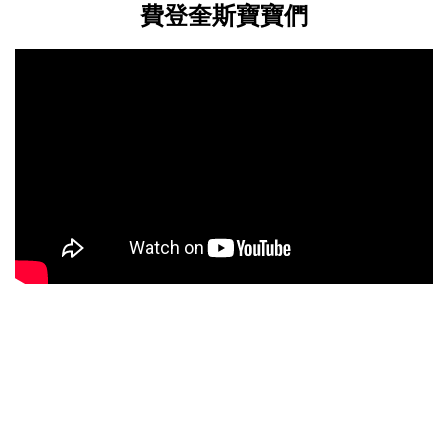
費登奎斯寶寶們