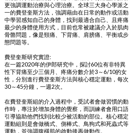
更強調運動治療與心理治療。全球三大身心學派之
一的費登奎斯方法，強調藉由在日常的動作或活動
中學習感知自己的身體，找到最適合自己、且疼痛
最少的身體使用方式，目前也常被建議介入於肌肉
骨骼問題，像是頸痛、下背痛、肩膀痛、平衡或步
態問題等。
費登奎斯研究實證:
在一篇2020年的伊郎研究中，探討60位有非特異
性下背痛至少三個月、疼痛分數介於3～6/10的女
性，分別進行費登奎斯方法與核心穩定運動，每次
30～45分鐘，一週2次。
在費登奎斯組的介入過程中，受試者會做習慣的動
作時，專注於增加身體的覺察，而訓練者會用口語
引導協助他們找到比較少被活動的部位。核心穩定
運動組則是會做橋式、側棒式、鳥狗式和死蟲式等
運動，並強調腹橫肌的啟動後再做動作。