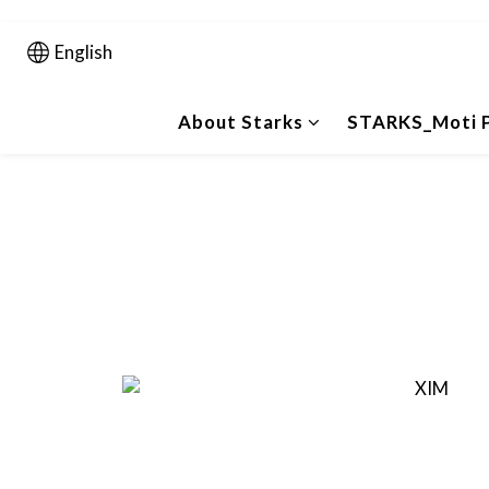
English
About Starks
STARKS_Moti P