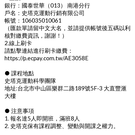
銀行：國泰世華（013） 南港分行
戶名：史塔克運動行銷有限公司
帳號：106035010061
（匯款單請留中文大名，並請提供帳號後五碼以利
核對繳費資訊，謝謝！）
2.線上刷卡
請點擊連結進行刷卡繳費：
https://p.ecpay.com.tw/AE3058E
● 課程地點
​史塔克運動科學團隊
地址:台北市中山區樂群二路189號5F-3 大直豐滙
大樓
● 注意事項
1. 報名達5人即開班，滿班8人
2. 史塔克保有課程調整、變動與開課之權力。