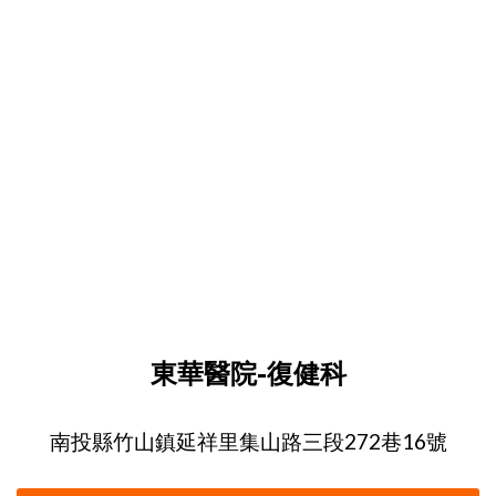
東華醫院-復健科
南投縣竹山鎮延祥里集山路三段272巷16號