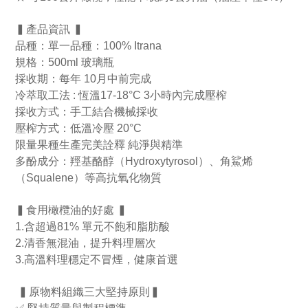
▍產品資訊 ▍
品種：單一品種：100% Itrana
規格：500ml 玻璃瓶
採收期：每年 10月中前完成
冷萃取工法 : 恆溫17-18°C 3小時內完成壓榨
採收方式：手工結合機械採收
壓榨方式：低溫冷壓 20°C
限量果種生產完美詮釋 純淨與精準
多酚成分：羥基酪醇（Hydroxytyrosol）、角鯊烯
（Squalene）等高抗氧化物質
▍食用橄欖油的好處 ▍
1.含超過81% 單元不飽和脂肪酸
2.清香無混油，提升料理層次
3.高溫料理穩定不冒煙，健康首選
️ ▍
原物料組織三大堅持原則
▍