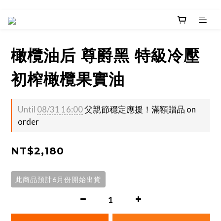
橄欖油后 尊爵黑 特級冷壓
初榨橄欖果實油
Until
08/31 16:00
父親節穩定應援！滿額贈品 on
order
NT$2,180
此商品預計6月份開始出貨