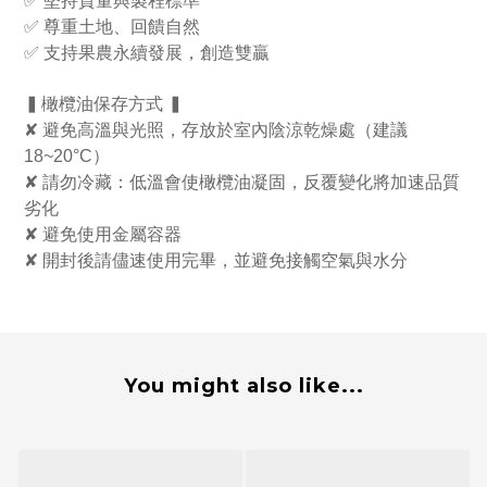
✅ 堅持質量與製程標準
✅ 尊重土地、回饋自然
✅ 支持果農永續發展，創造雙贏
▍橄欖油保存方式 ▍
✘ 避免高溫與光照，存放於室內陰涼乾燥處（建議
18~20°C）
✘ 請勿冷藏：低溫會使橄欖油凝固，反覆變化將加速品質
劣化
✘ 避免使用金屬容器
✘ 開封後請儘速使用完畢，並避免接觸空氣與水分
You might also like...