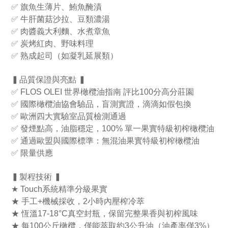
✅ 旗魚生薄片、鮪魚醃漬
✅ 牛肝菌菇沙拉、豆類濃湯
✅ 肉醬義大利麵、水煮章魚
✅ 炭烤紅肉、野味料理
✅ 熟成起司（如凝乳延展類）
▍品質保證與亮點 ▍
✅ FLOS OLEI 世界橄欖油指南 評比100分高分莊園
✅ 國際橄欖油協會驗品，盲測實證，滴滴如假包換
✅ 歐洲四大實驗室品質檢測通過
✅ 發煙點高，油脂穩定，100% 單一果實特級初榨橄欖油
✅ 通過歐盟與國際標準：無混油果實特級初榨橄欖油
✅ 限量供應
▍製程技術 ▍
★ Touch系統精準分級果實
★ 手工+機械採收，2小時內壓榨冷萃
★ 恆溫17-18°C真空封瓶，保留完整果香與初榨風味
★ 每100公斤橄欖，僅能萃取約3公升油（油產率僅3%）