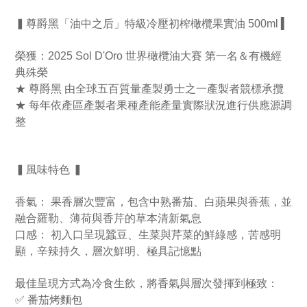
▍尊爵黑「油中之后」特級冷壓初榨橄欖果實油 500ml ▍
榮獲：2025 Sol D'Oro 世界橄欖油大賽 第一名＆有機經
典殊榮
★ 尊爵黑 由全球五百質量產製勇士之一產製者競標承攬
★ 每年依產區產製者果種產能產量實際狀況進行供應源調
整
▍風味特色 ▍
香氣： 果香層次豐富，包含中熟番茄、白蘋果與香蕉，並
融合羅勒、薄荷與香芹的草本清新氣息
口感： 初入口呈現蠶豆、生菜與芹菜的鮮綠感，苦感明
顯，辛辣持久，層次鮮明、極具記憶點
最佳呈現方式為冷食生飲，將香氣與層次發揮到極致：
✅ 番茄烤麵包