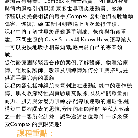
歐洲富有聲譽。Compex 的瑞士品質、MI 肌肉智能
與簡約風格引領風潮,眾多世界頂尖運動員、教練、
隊醫以及受傷術後的選手,Compex 協助他們擺脫運動
傷害、恢復訓練,重新回到賽場上再次奪得佳績。
課程中將了解世界級運動選手訓練、恢復與術後重
建。不同主題的 Case Study與 Know How,讓專業人
士可以更快地吸收相關知識,應用於自己的專業領
域。
提供醫療團隊緊密合作的案例,了解醫師、物理治療
師、運動防護師、教練及訓練師如何分工與搭配,提
供選手最完善的照顧。
課程內容包括神經肌肉電刺激在運動訓練中的運作機
轉、肌肉收縮特性與實驗研究數據,以及相關劑量如
耐力、肌力與爆發力訓練,搭配專項運動的週期性,建
構短中長程課表的思惟,分段的細節詳解,至私人教練
之一對一客製化訓練。誠摯邀請各位夥伴,一起來探
索Compex 的無限樂趣!
課程重點
：