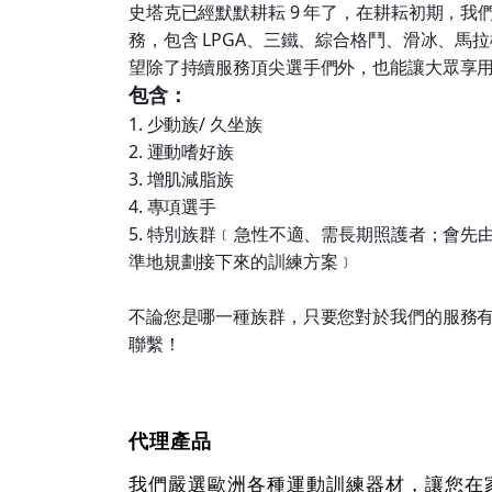
史塔克已經默默耕耘 9 年了，在耕耘初期，我
務，包含 LPGA、三鐵、綜合格鬥、滑冰、馬
望除了持續服務頂尖選手們外，也能讓大眾享
包含：
1. 少動族/ 久坐族
2. 運動嗜好族
3. 增肌減脂族
4. 專項選手
5. 特別族群﹝急性不適、需長期照護者；會先
準地規劃接下來的訓練方案﹞
不論您是哪一種族群，只要您對於我們的服務
聯繫！
代理產品
我們嚴選歐洲各種運動訓練器材，讓您在