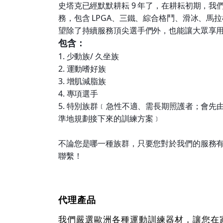
史塔克已經默默耕耘 9 年了，在耕耘初期，我
務，包含 LPGA、三鐵、綜合格鬥、滑冰、馬
望除了持續服務頂尖選手們外，也能讓大眾享
包含：
1. 少動族/ 久坐族
2. 運動嗜好族
3. 增肌減脂族
4. 專項選手
5. 特別族群﹝急性不適、需長期照護者；會先
準地規劃接下來的訓練方案﹞
不論您是哪一種族群，只要您對於我們的服務
聯繫！
代理產品
我們嚴選歐洲各種運動訓練器材，讓您在