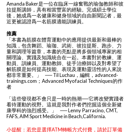
是一位在臨床一線奮戰的瑜伽教師和彼
Amanda Baker
拉提斯講師，具有相當豐富的經驗。完成碩士學位
後，她成爲一名健康和健身領域的自由新聞記者，最
近更被認證爲一名筋膜適能訓練員。
推薦
「本書為筋膜在體育運動中的應用提供最新和最棒的
知識，包含舞蹈、瑜珈、武術、彼拉提斯、跑步、力
量和調理等篇章，本書的亮點是將多個領域專家的相
關理論、實踐及知識統合在一起。本書對於教練、運
動員、訓練員、運動教師、徒手治療師以及對希望了
解筋膜是如何提高技能、表現及運動靈活性的人來說
都非常重要。」
，編輯，
── Til Luchau
advanced-
；
的作
trainings.com
Advanced Myofacial Techniques
者
「這些發現都不會只是一時的熱潮
它將改變實踐者
──
看待運動的視野。這就是我對作者們挖掘這個全新健
康學科的強烈感受。」
── Lenny Parracino, CMT,
FAFS, AIM Sport Medicine in Beach,California.
小提醒：若您是選擇ATM轉帳方式付費，請於訂單備