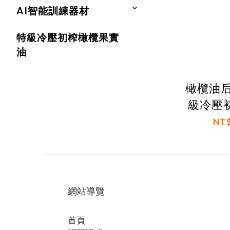
AI智能訓練器材
特級冷壓初榨橄欖果實
油
橄欖油后
級冷壓
NT$
網站導覽
首頁