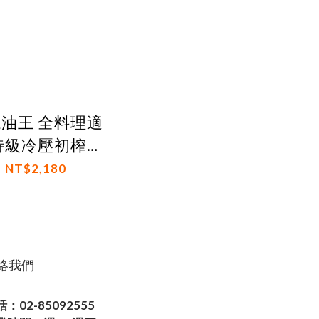
 全料理適
特級冷壓初榨橄
欖果實油
NT$2,180
絡我們
：02-85092555