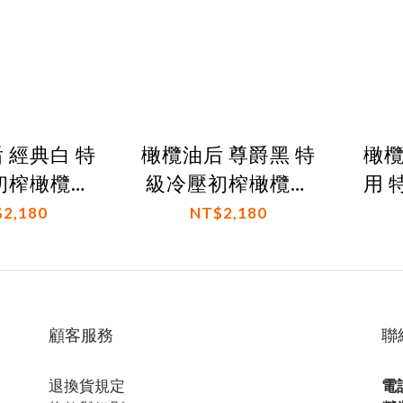
 經典白 特
橄欖油后 尊爵黑 特
橄欖油王
初榨橄欖果
級冷壓初榨橄欖果
用 
實油
實油
2,180
NT$2,180
顧客服務
聯
退換貨規定
電話