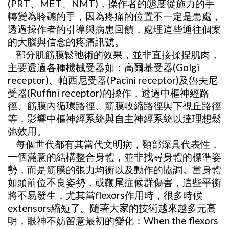
(PRT、MET、NMT)，操作者的態度從施力的手
轉變為聆聽的手，因為疼痛的位置不一定是患處，
透過操作者的引導與病患回饋，處理這些通往個案
的大腦與信念的疼痛訊號。
部分肌筋膜鬆弛術的效果，並非直接揉捏肌肉，
主要透過各種機械受器如：高爾基受器(Golgi
receptor)、帕西尼受器(Pacini receptor)及魯夫尼
受器(Ruffini receptor)的操作，透過中樞神經路
徑、筋膜內循環路徑、筋膜收縮路徑與下視丘路徑
等，影響中樞神經系統與自主神經系統以達理想鬆
弛效用。
每個世代都有其當代文明病，頸部深具代表性，
一個滿意的結構整合身體，並非找尋身體的標準姿
勢，而是筋膜的張力均衡以及動作的協調。當身體
如頭前位不良姿勢，或鞭尾症候群傷害，這些平衡
將不易發生，尤其當flexors作用時，很多時候
extensors縮短了。隨著大家的技術越來越多元高
明，眼神不妨留意最初的變化：When the flexors