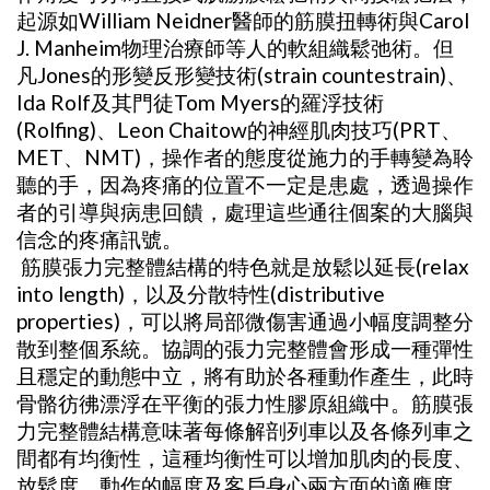
起源如William Neidner醫師的筋膜扭轉術與Carol
J. Manheim物理治療師等人的軟組織鬆弛術。但
凡Jones的形變反形變技術(strain countestrain)、
Ida Rolf及其門徒Tom Myers的羅浮技術
(Rolfing)、Leon Chaitow的神經肌肉技巧(PRT、
MET、NMT)，操作者的態度從施力的手轉變為聆
聽的手，因為疼痛的位置不一定是患處，透過操作
者的引導與病患回饋，處理這些通往個案的大腦與
信念的疼痛訊號。
筋膜張力完整體結構的特色就是放鬆以延長(relax
into length)，以及分散特性(distributive
properties)，可以將局部微傷害通過小幅度調整分
散到整個系統。協調的張力完整體會形成一種彈性
且穩定的動態中立，將有助於各種動作產生，此時
骨骼彷彿漂浮在平衡的張力性膠原組織中。筋膜張
力完整體結構意味著每條解剖列車以及各條列車之
間都有均衡性，這種均衡性可以增加肌肉的長度、
放鬆度、動作的幅度及客戶身心兩方面的適應度。