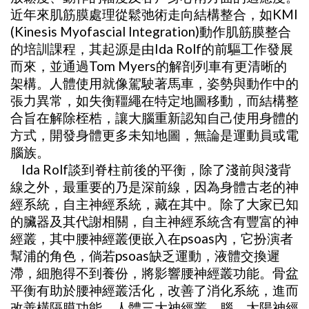
近年來肌筋膜處理從鬆弛術走向結構整合，如KMI
(Kinesis Myofascial Integration)動作肌筋膜整合
的培訓課程，其起源是由Ida Rolf的前驅工作發展
而來，並通過Tom Myers的解剖列車有更清晰的
架構。人體使用就像駕駛著馬車，姿勢與動作中的
張力異常，如失衡韁繩在特定地圖移動，而結構整
合旨在解除桎梏，讓大腦重新認知自己使用身體的
方式，開發身體更多未知地圖，無論是運動員或電
腦族。
Ida Rolf談到脊柱前後的平衡，除了淺前與淺背
線之外，最重要的乃是深前線，因為身體古老的神
經系統，自主神經系統，藏在其中。除了大家已知
的臟器及其代謝相關，自主神經系統含有豐富的神
經叢，其中腰神經叢便嵌入在psoas內，它扮演者
幫浦的角色，倘若psoas缺乏運動，液體交換遲
滯，細胞得不到養份，將影響腰神經叢功能。骨盆
平衡有助於腰神經叢活化，改善了消化系統，進而
改善橫隔膜功能。人體三大神經叢，腦、太陽神經