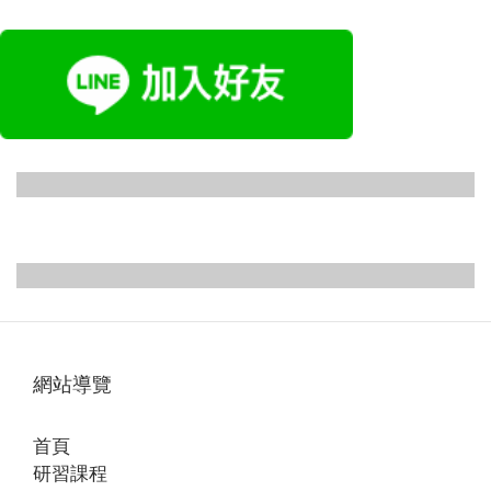
主題一：胸腰筋
主題二：彈性行
膜 台北場
走與下肢筋膜 台
2025/03/15-16
北場
主題四：筋膜彈
主題五：上肢筋
台南場
2025/04/19-20
性訓練在運動與
膜與筋膜適能訓
2025/04/26-27
台南場
呼吸上的應用
練 2025/07/19-
網站導覽
2025/05/24-25
2025/06/21-22
20
首頁
研習課程