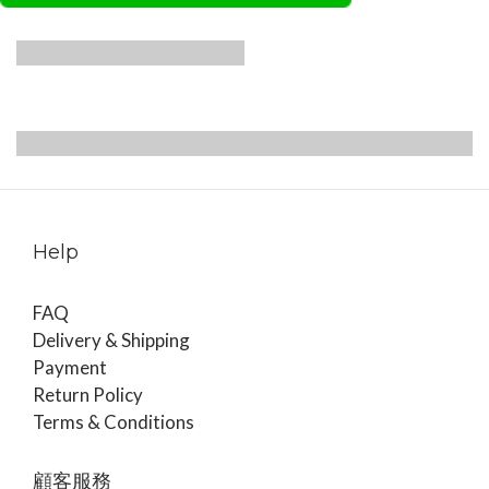
主題一: 胸腰筋膜
主題三: 筋膜彈性
2024/08/17-18
訓練在運動與呼
吸上的應用
主題四: 身體閱讀
主題五: 面口部
2024/10/19-20
與骨盆帶
2024/11/23-24
2024/11/16-17
Help
FAQ
Delivery & Shipping
Payment
Return Policy
Terms & Conditions
顧客服務