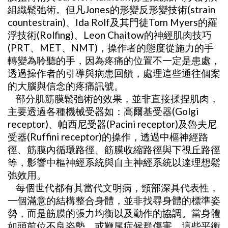
組織鬆弛術。但凡Jones的形變反形變技術(strain
countestrain)、Ida Rolf及其門徒Tom Myers的羅
浮技術(Rolfing)、Leon Chaitow的神經肌肉技巧
(PRT、MET、NMT)，操作者的態度從施力的手
轉變為聆聽的手，因為疼痛的位置不一定是患處，
透過操作者的引導與病患回饋，處理這些通往個案
的大腦與信念的疼痛訊號。
部分肌筋膜鬆弛術的效果，並非直接揉捏肌肉，
主要透過各種機械受器如：高爾基受器(Golgi
receptor)、帕西尼受器(Pacini receptor)及魯夫尼
受器(Ruffini receptor)的操作，透過中樞神經路
徑、筋膜內循環路徑、筋膜收縮路徑與下視丘路徑
等，影響中樞神經系統與自主神經系統以達理想鬆
弛效用。
每個世代都有其當代文明病，頸部深具代表性，
一個滿意的結構整合身體，並非找尋身體的標準姿
勢，而是筋膜的張力均衡以及動作的協調。當身體
如頭前位不良姿勢，或鞭尾症候群傷害，這些平衡