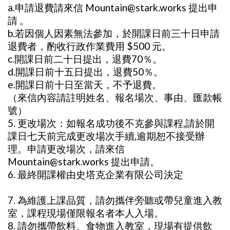
a.申請退費請來信 Mountain@stark.works 提出申
請 。
b.若因個人因素無法參加，於開課日前三十日申請
退費者，酌收行政作業費用 $500 元。
c.開課日前二十日提出，退費70％。
d.開課日前十五日提出，退費50％。
e.開課日前十日至當天，不予退費。
（來信內容請註明姓名、報名場次、事由、匯款帳
號）
5. 更改場次：如報名成功後不克參與課程,請於開
課日七天前完成更改場次手續,逾期恕不接受辦
理。申請更改場次，請來信
Mountain@stark.works 提出申請。
6. 最終開課權由史塔克企業有限公司決定
7. 為維護上課品質，請勿攜伴旁聽或帶兒童進入教
室，課程現場僅限報名者本人入場。
8. 請勿攜帶飲料、食物進入教室，現場有提供飲