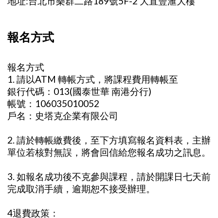
地址:台北市樂群二路189號5F-2 大直豐滙大樓
報名方式
報名方式
1. 請以ATM 轉帳方式，將課程費用轉帳至
銀行代碼：013(國泰世華 南港分行)
帳號：106035010052
戶名：史塔克企業有限公司
2. 請於轉帳繳費後，至下方填寫報名資料表，主辦
單位若核對無誤，將會回信給您報名成功之訊息。
3. 如報名成功後不克參與課程，請於開課日七天前
完成取消手續，逾期恕不接受辦理。
4退費政策：