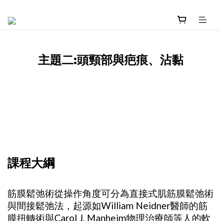
主題二:頭頸部與疤痕、沾黏
課程大綱
筋膜鬆弛術從操作角度可分為直接式肌筋膜鬆弛術
與間接鬆弛法，起源如William Neidner醫師的筋
膜扭轉術與Carol J. Manheim物理治療師等人的軟