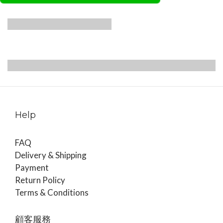
主題一: 胸腰筋膜
主題三: 筋膜彈性
2024/08/17-18
訓練在運動與呼
吸上的應用
主題四: 身體閱讀
主題五: 面口部
2024/10/19-20
與骨盆帶
2024/11/23-24
2024/11/16-17
Help
FAQ
Delivery & Shipping
Payment
Return Policy
Terms & Conditions
顧客服務