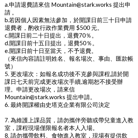
a.申請退費請來信 Mountain@stark.works 提出申
請 。
b.若因個人因素無法參加，於開課日前三十日申請
退費者，酌收行政作業費用 $500 元。
c.開課日前二十日提出，退費70％。
d.開課日前十五日提出，退費50％。
e.開課日前十日至當天，不予退費。
（來信內容請註明姓名、報名場次、事由、匯款帳
號）
5. 更改場次：如報名成功後不克參與課程,請於開
課日七天前完成更改場次手續,逾期恕不接受辦
理。申請更改場次，請來信
Mountain@stark.works 提出申請。
6. 最終開課權由史塔克企業有限公司決定
7. 為維護上課品質，請勿攜伴旁聽或帶兒童進入教
室，課程現場僅限報名者本人入場。
8. 請勿攜帶飲料、食物進入教室，現場有提供飲