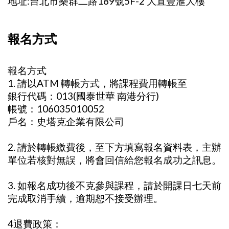
地址:台北市樂群二路189號5F-2 大直豐滙大樓
報名方式
報名方式
1. 請以ATM 轉帳方式，將課程費用轉帳至
銀行代碼：013(國泰世華 南港分行)
帳號：106035010052
戶名：史塔克企業有限公司
2. 請於轉帳繳費後，至下方填寫報名資料表，主辦
單位若核對無誤，將會回信給您報名成功之訊息。
3. 如報名成功後不克參與課程，請於開課日七天前
完成取消手續，逾期恕不接受辦理。
4退費政策：