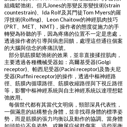
組織鬆弛術。但凡Jones的形變反形變技術(strain
countestrain)、Ida Rolf及其門徒Tom Myers的羅
浮技術(Rolfing)、Leon Chaitow的神經肌肉技巧
(PRT、MET、NMT)，操作者的態度從施力的手
轉變為聆聽的手，因為疼痛的位置不一定是患處，
透過操作者的引導與病患回饋，處理這些通往個案
的大腦與信念的疼痛訊號。
部分肌筋膜鬆弛術的效果，並非直接揉捏肌肉，
主要透過各種機械受器如：高爾基受器(Golgi
receptor)、帕西尼受器(Pacini receptor)及魯夫尼
受器(Ruffini receptor)的操作，透過中樞神經路
徑、筋膜內循環路徑、筋膜收縮路徑與下視丘路徑
等，影響中樞神經系統與自主神經系統以達理想鬆
弛效用。
每個世代都有其當代文明病，頸部深具代表性，
一個滿意的結構整合身體，並非找尋身體的標準姿
勢，而是筋膜的張力均衡以及動作的協調。當身體
如頭前位不良姿勢，或鞭尾症候群傷害，這些平衡