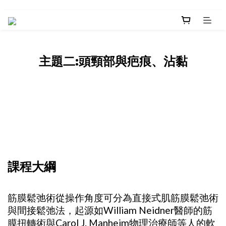
主題二:頭頸部與疤痕、沾黏
課程大綱
筋膜鬆弛術從操作角度可分為直接式肌筋膜鬆弛術
與間接鬆弛法，起源如William Neidner醫師的筋
膜扭轉術與Carol J. Manheim物理治療師等人的軟