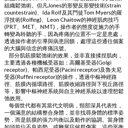
組織鬆弛術。但凡Jones的形變反形變技術(strain
countestrain)、Ida Rolf及其門徒Tom Myers的羅
浮技術(Rolfing)、Leon Chaitow的神經肌肉技巧
(PRT、MET、NMT)，操作者的態度從施力的手
轉變為聆聽的手，因為疼痛的位置不一定是患處，
透過操作者的引導與病患回饋，處理這些通往個案
的大腦與信念的疼痛訊號。
部分肌筋膜鬆弛術的效果，並非直接揉捏肌肉，
主要透過各種機械受器如：高爾基受器(Golgi
receptor)、帕西尼受器(Pacini receptor)及魯夫尼
受器(Ruffini receptor)的操作，透過中樞神經路
徑、筋膜內循環路徑、筋膜收縮路徑與下視丘路徑
等，影響中樞神經系統與自主神經系統以達理想鬆
弛效用。
每個世代都有其當代文明病，頸部深具代表性，
一個滿意的結構整合身體，並非找尋身體的標準姿
勢，而是筋膜的張力均衡以及動作的協調。當身體
如頭前位不良姿勢，或鞭尾症候群傷害，這些平衡