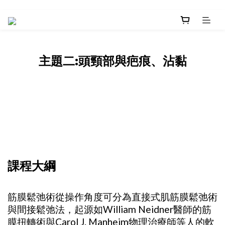
主題二:頭頸部與疤痕、沾黏
課程大綱
筋膜鬆弛術從操作角度可分為直接式肌筋膜鬆弛術
與間接鬆弛法，起源如William Neidner醫師的筋
膜扭轉術與Carol J. Manheim物理治療師等人的軟