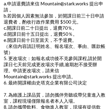
a.申請退費請來信 Mountain@stark.works 提出申
請 。
b.若因個人因素無法參加，於開課日前三十日申請
退費者，酌收行政作業費用 $500 元。
c.開課日前二十日提出，退費70％。
d.開課日前十五日提出，退費50％。
e.開課日前十日至當天，不予退費。
（來信內容請註明姓名、報名場次、事由、匯款帳
號）
5. 更改場次：如報名成功後不克參與課程,請於開
課日七天前完成更改場次手續,逾期恕不接受辦
理。申請更改場次，請來信
Mountain@stark.works 提出申請。
6. 最終開課權由史塔克企業有限公司決定
7. 為維護上課品質，請勿攜伴旁聽或帶兒童進入教
室，課程現場僅限報名者本人入場。
8. 請勿攜帶飲料、食物進入教室，現場有提供飲