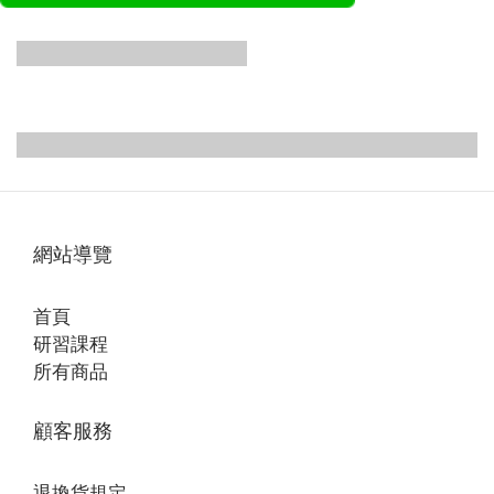
主題一: 胸腰筋膜
主題三: 筋膜彈性
2024/08/17-18
訓練在運動與呼
吸上的應用
主題四: 身體閱讀
主題五: 面口部
2024/10/19-20
與骨盆帶
2024/11/23-24
2024/11/16-17
網站導覽
首頁
研習課程
所有商品
顧客服務
退換貨規定