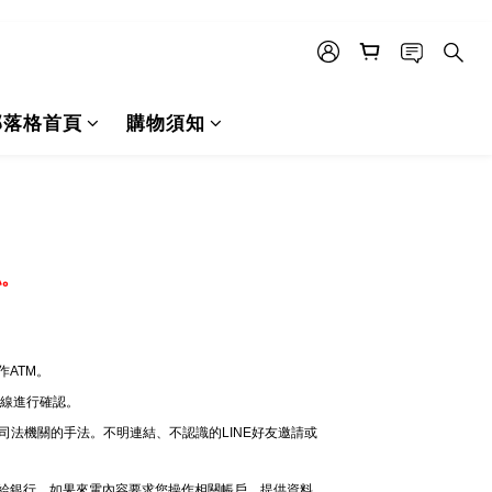
部落格首頁
購物須知
認。
ATM。
專線進行確認。
司法機關的手法。不明連結、不認識的LINE好友邀請或
電給銀行，如果來電內容要求您操作相關帳戶、提供資料