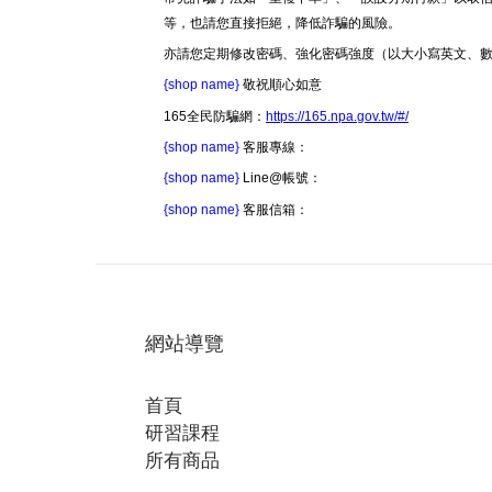
等，也請您直接拒絕，降低詐騙的風險。
亦請您定期修改密碼、強化密碼強度（以大小寫英文、
{shop name}
敬祝順心如意
165全民防騙網：
https://165.npa.gov.tw/#/
{shop name}
客服專線：
{shop name}
Line@帳號：
{shop name}
客服信箱：
網站導覽
首頁
研習課程
所有商品