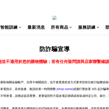
I智能訓練
最新消息
所有商品
服務訓練
防詐騙宣導
能並不適用於您的購物體驗；若有任何疑問請與店家聯繫確
索取相關金融帳戶、信用卡相關資訊，也不會透過前述方式要求您前往銀行臨櫃或操作
明來電指示，若有疑慮，敬請於第一時間聯繫
{shop name}
或撥打警政署 165 反詐騙
」等不明來電，請務必提高警覺，更要提防對方竄改電話號碼或假裝成特定公司、銀行、
消費者，再要求進行網路銀行或ATM操作流程。如果與銀行帳務有關，請您直接致