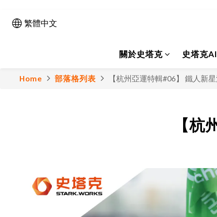
繁體中文
關於史塔克
史塔克A
Home
部落格列表
【杭州亞運特輯#06】 鐵人新
【杭州