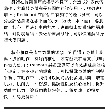
身體在長期傷痛或姿勢不良下，會造成許多代償
動作，大腦與身體在長時間的錯誤使用下，很難進行
矯正；
Reddcord
在評估中有獨特的懸吊測試，可以
分級評估身體在各平面
(
矢狀、冠狀、水平面
)
、各肌
群（核心、周邊）中的能力，進而找出筋膜鍊的弱連
結，針對弱連結下去做治療與訓練，可以快速解除身
體代償問題，
核心肌群是產生力量的源頭，它貫通了身體上肢
與下肢的動作，有好的核心，才有辦法在連貫手腳動
作借力使力；
Redcord
懸吊運動可以有效訓練身體核
心穩定；在不穩定的繩索上，可以挑戰身體的控制與
平衡，在動作中，我們可以同時活化多組肌肉，增進
肌力、肌耐力、平衡感、協調性以及核心控制，提升
功能性肌力。讓我們體態變美、走得更遠、跑得更
快、活得更健康！